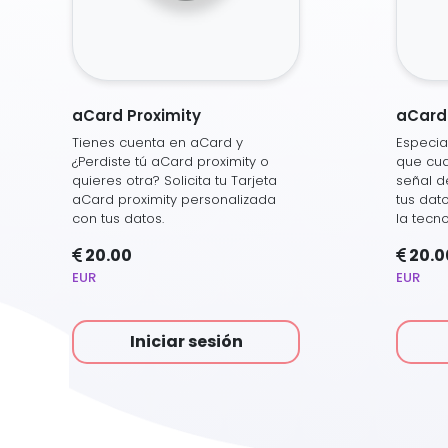
aCard Proximity
aCard 
Tienes cuenta en aCard y
Especi
¿Perdiste tú aCard proximity o
que cua
quieres otra? Solicita tu Tarjeta
señal d
aCard proximity personalizada
tus dat
con tus datos.
la tecno
20.00
20.0
EUR
EUR
Iniciar sesión