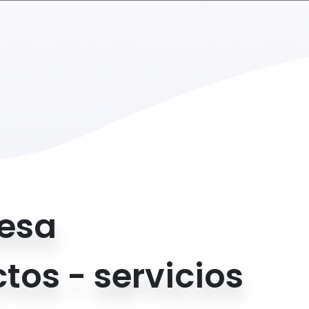
resa
os - servicios