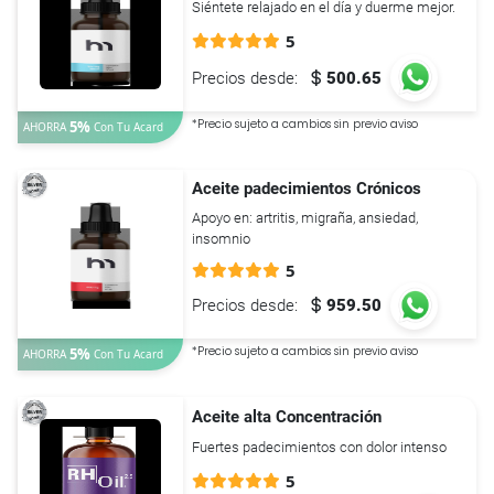
Siéntete relajado en el día y duerme mejor.
5
Precios desde:
500.65
*Precio sujeto a cambios sin previo aviso
5%
AHORRA
Con Tu
Acard
Aceite padecimientos Crónicos
Apoyo en: artritis, migraña, ansiedad,
insomnio
5
Precios desde:
959.50
*Precio sujeto a cambios sin previo aviso
5%
AHORRA
Con Tu
Acard
Aceite alta Concentración
Fuertes padecimientos con dolor intenso
5